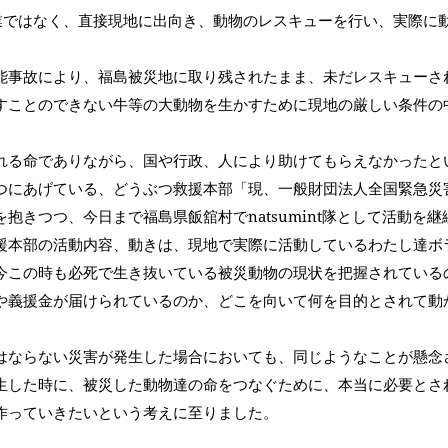
作業ではなく、直接現地に出向き、動物のレスキューを行い、実際に
能事故により、福島被災地に取り残されたまま、未だレスキューさ
すことのできない牛等の大動物を生かすために現地の厳しい条件の
れる命でありながら、国や行政、人により助けてもらえなかったと
つにあげている、どうぶつ救援本部「現、一般財団法人全国緊急災
抱きつつ、今日まで福島県飯舘村でnatsumint隊として活動を
援本部の活動内容、動きは、現地で実際に活動しているわたし達ボ
今この時も必死で生き抜いている被災動物の現状を把握されている
や義援金が届けられているのか、どこを向いて何を目的とされて動
はならない災害が発生した場合においても、同じようなことが懸念さ
生した時に、被災した動物達の命をつなぐために、本当に必要とさ
作っていきたいという考えに至りました。