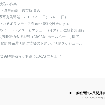
積込み作業
ト運輸㈱荒川営業所 集合
nt隊写真展開催 2016.3.27（日）～4.3（日）
されるボランティア有志の情報交換会に参加
の ミート（メス）とマシュー（オス）が里親募集開始
民間災害時動物救済本部（CDCA)のホームページを開設。
犬猫給餌保護活動 ご支援のお願いと活動スケジュール
民間災害時動物救済本部（CDCA) 立ち上げ
© 一般社団法人民間災害時動物
​Site powered