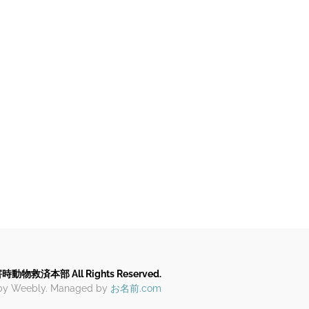
救済本部 All Rights Reserved.
 by Weebly. Managed by
お名前.com